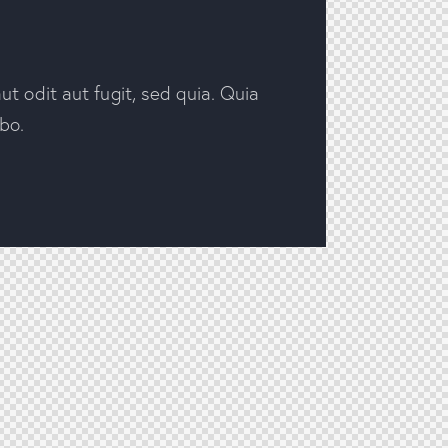
t odit aut fugit, sed quia. Quia
abo.