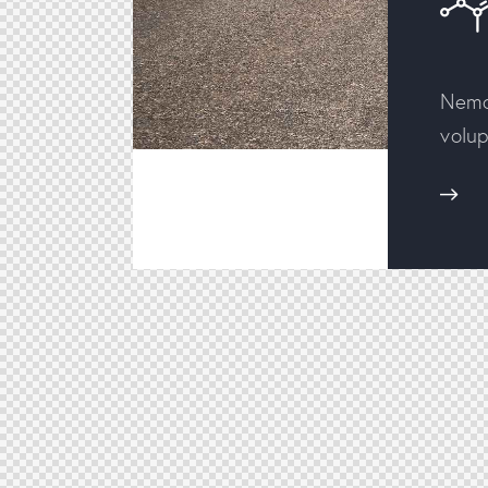
Nemo 
volup