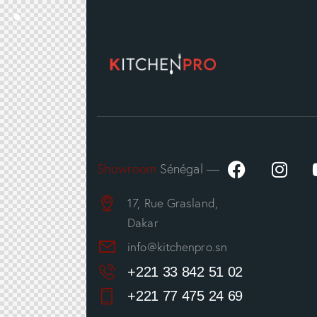
Showroom
Sénégal —
17, Rue Grasland,
Dakar
info@kitchenpro.sn
+221 33 842 51 02
+221 77 475 24 69