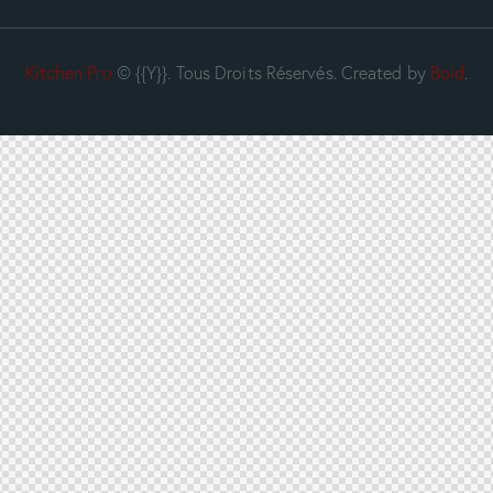
Kitchen Pro
© {{Y}}. Tous Droits Réservés. Created by
Bold
.