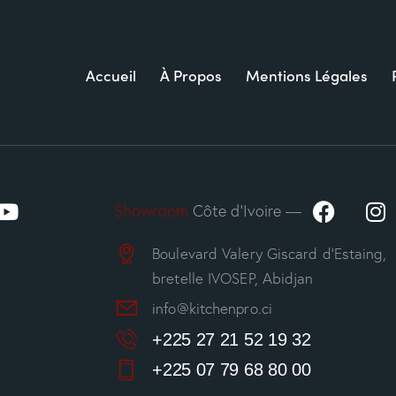
Accueil
À Propos
Mentions Légales
Showroom
Côte d’Ivoire —
Boulevard Valery Giscard d’Estaing,
bretelle IVOSEP, Abidjan
info@kitchenpro.ci
+225 27 21 52 19 32
+225 07 79 68 80 00