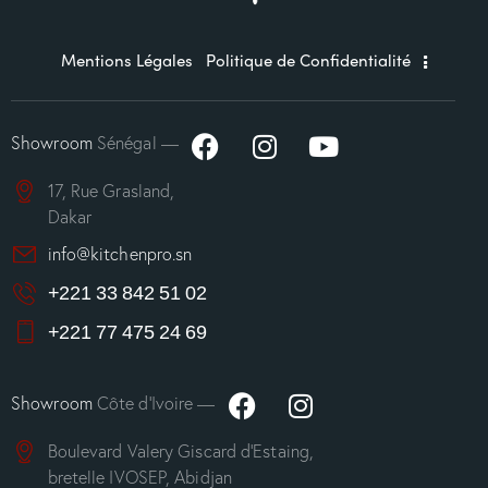
Mentions Légales
Politique de Confidentialité
Showroom
Sénégal —
17, Rue Grasland,
Dakar
info@kitchenpro.sn
+221 33 842 51 02
+221 77 475 24 69
Showroom
Côte d’Ivoire —
Boulevard Valery Giscard d’Estaing,
bretelle IVOSEP, Abidjan