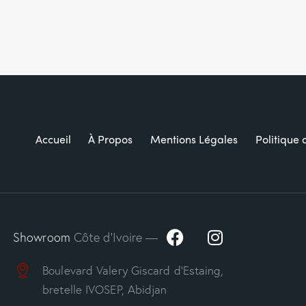
Accueil
À Propos
Mentions Légales
Politique 
Showroom
Côte d’Ivoire —
Boulevard Valery Giscard d’Estaing,
bretelle IVOSEP, Abidjan