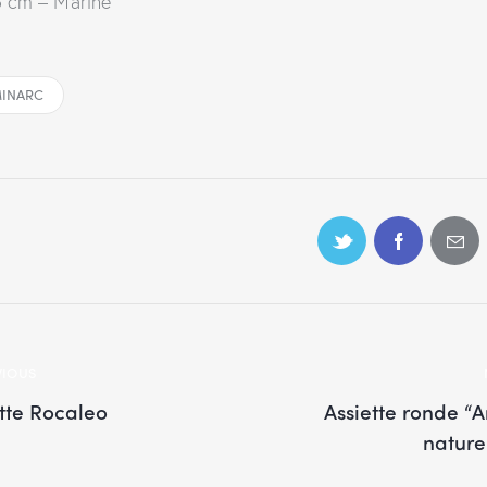
 cm – Marine
INARC
VIOUS
ette Rocaleo
Assiette ronde “
nature