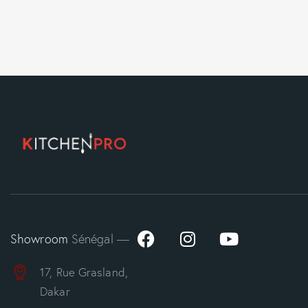
Showroom
Sénégal —
17, Rue Grasland,
Dakar