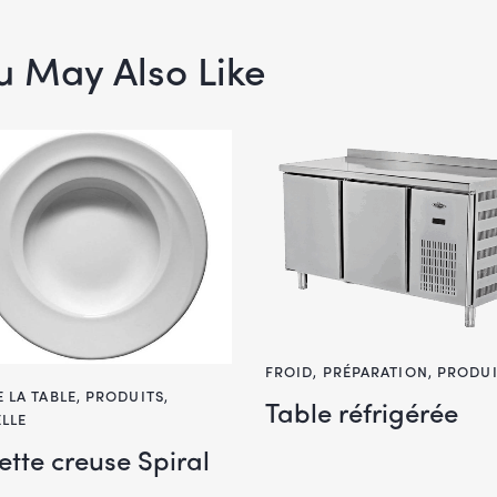
u May Also Like
FROID
,
PRÉPARATION
,
PRODUI
E LA TABLE
,
PRODUITS
,
Table réfrigérée
ELLE
ette creuse Spiral