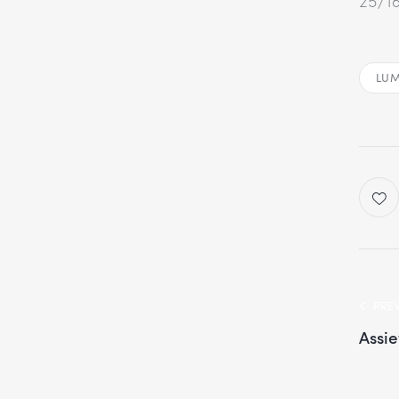
25/16
LUM
PRE
Assi