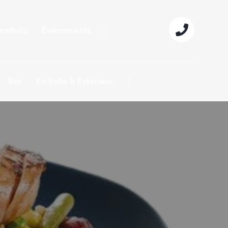
roduits
Événements
Bar
En Salle & Extérieur