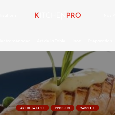
lisations
Nos P
lectroménager
Art de la Table
Inox
Préparation
ART DE LA TABLE
PRODUITS
VAISSELLE