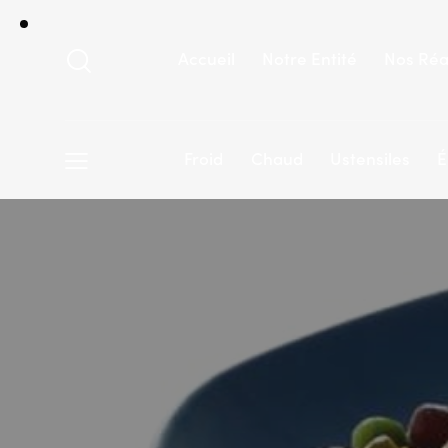
Accueil
Notre Entité
Nos Réa
Froid
Chaud
Ustensiles
É