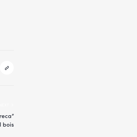
NEXT
Areca”
l bois