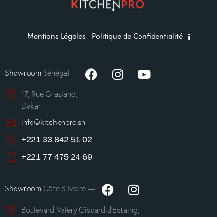
Mentions Légales
Politique de Confidentialité
Showroom
Sénégal —
17, Rue Grasland,
Dakar
info@kitchenpro.sn
+221 33 842 51 02
+221 77 475 24 69
Showroom
Côte d’Ivoire —
Boulevard Valery Giscard d’Estaing,