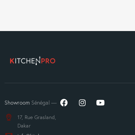
Showroom
Sénégal —
17, Rue Grasland,
Dakar