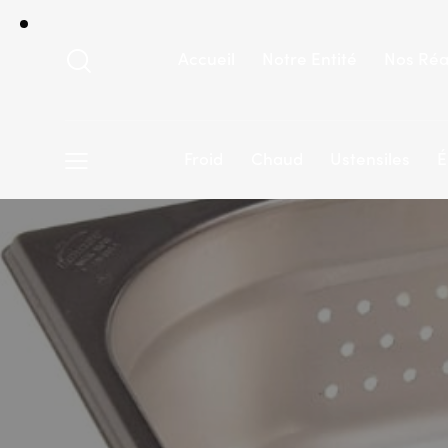
Accueil
Notre Entité
Nos Réa
Froid
Chaud
Ustensiles
É