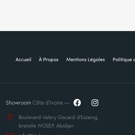
Accueil
À Propos
Mentions Légales
Politique 
Showroom
Côte d’Ivoire —
Boulevard Valery Giscard d’Estaing,
bretelle IVOSEP, Abidjan