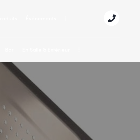
roduits
Événements
Bar
En Salle & Extérieur