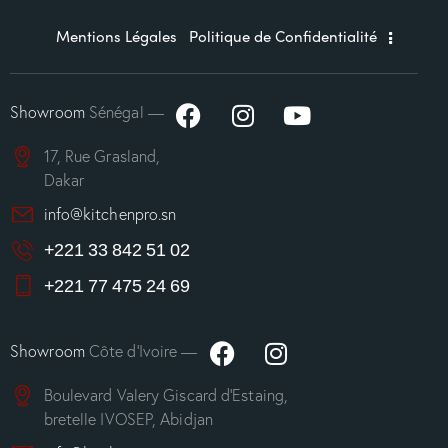
Mentions Légales
Politique de Confidentialité
Showroom
Sénégal —
17, Rue Grasland,
Dakar
info@kitchenpro.sn
+221 33 842 51 02
+221 77 475 24 69
Showroom
Côte d’Ivoire —
Boulevard Valery Giscard d’Estaing,
bretelle IVOSEP, Abidjan