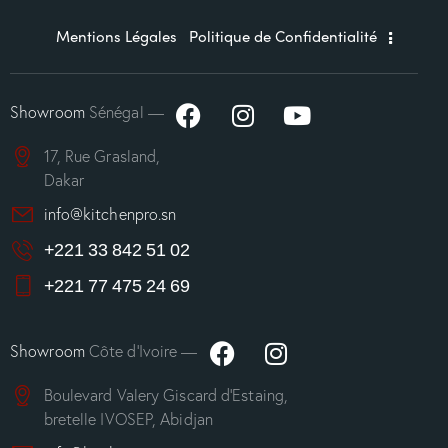
Mentions Légales
Politique de Confidentialité
Showroom
Sénégal —
17, Rue Grasland,
Dakar
info@kitchenpro.sn
+221 33 842 51 02
+221 77 475 24 69
Showroom
Côte d’Ivoire —
Boulevard Valery Giscard d’Estaing,
bretelle IVOSEP, Abidjan