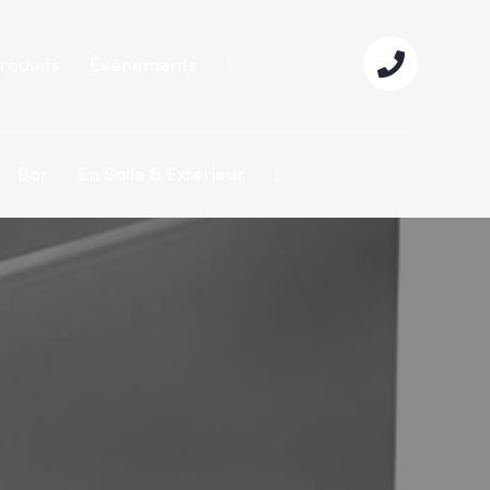
roduits
Événements
Bar
En Salle & Extérieur