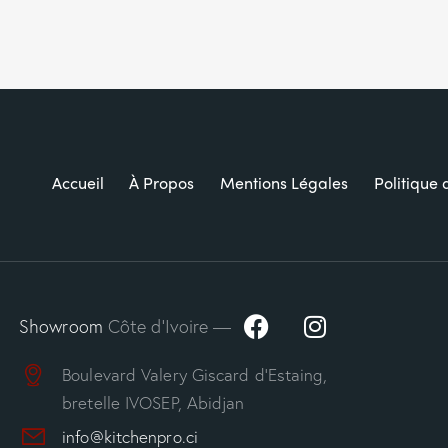
Accueil
À Propos
Mentions Légales
Politique 
Showroom
Côte d’Ivoire —
Boulevard Valery Giscard d’Estaing,
bretelle IVOSEP, Abidjan
info@kitchenpro.ci