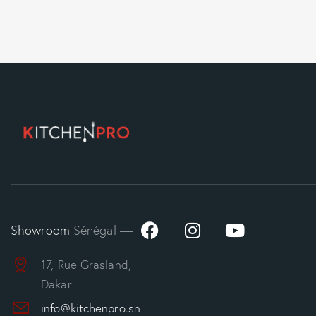
Showroom
Sénégal —
17, Rue Grasland,
Dakar
info@kitchenpro.sn