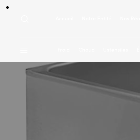
Accueil
Notre Entité
Nos Réa
Froid
Chaud
Ustensiles
É