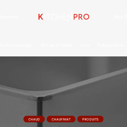
lisations
Nos P
lectroménager
Art de la Table
Inox
Préparation
CHAUD
CHAUFFANT
PRODUITS