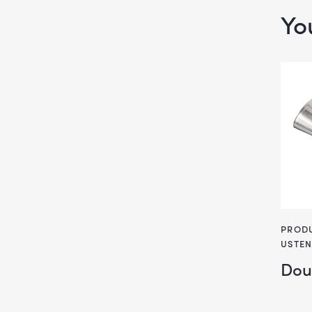
Yo
PRODU
USTEN
Doui