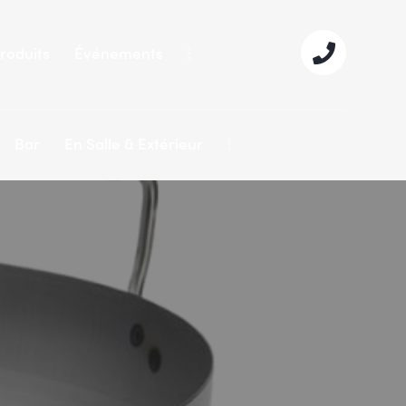
roduits
Événements
Bar
En Salle & Extérieur