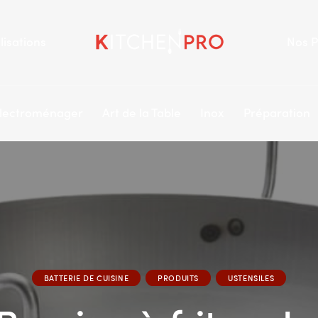
lisations
Nos P
lectroménager
Art de la Table
Inox
Préparation
BATTERIE DE CUISINE
PRODUITS
USTENSILES