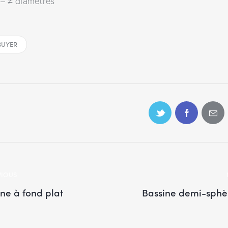
 – ≠ diamètres
BUYER
VIOUS
ne à fond plat
Bassine demi-sphè