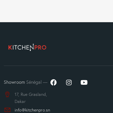
Showroom
Sénégal —
17, Rue Grasland,
Dakar
info@kitchenpro.sn