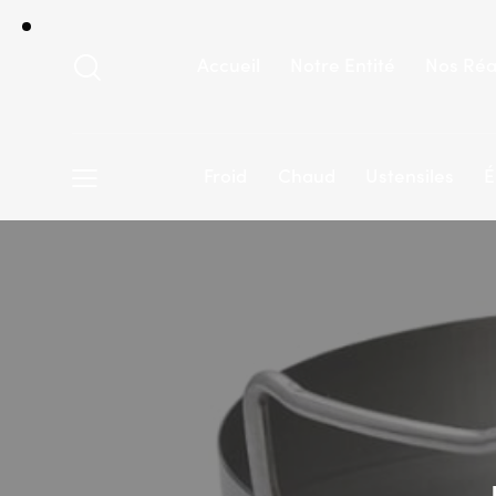
Accueil
Notre Entité
Nos Réa
Froid
Chaud
Ustensiles
É