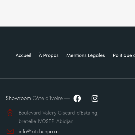
Accueil
À Propos
Mentions Légales
Politique 
Showroom
Côte d’Ivoire —
Boulevard Valery Giscard d’Estaing,
bretelle IVOSEP, Abidjan
info@kitchenpro.ci