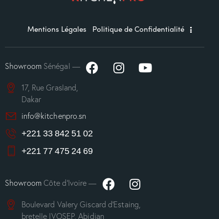
Mentions Légales
Politique de Confidentialité
Showroom
Sénégal —
17, Rue Grasland,
Dakar
info@kitchenpro.sn
+221 33 842 51 02
+221 77 475 24 69
Showroom
Côte d’Ivoire —
Boulevard Valery Giscard d’Estaing,
bretelle IVOSEP, Abidjan