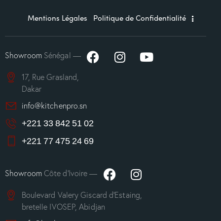
Mentions Légales
Politique de Confidentialité
Showroom
Sénégal —
17, Rue Grasland,
Dakar
info@kitchenpro.sn
+221 33 842 51 02
+221 77 475 24 69
Showroom
Côte d’Ivoire —
Boulevard Valery Giscard d’Estaing,
bretelle IVOSEP, Abidjan