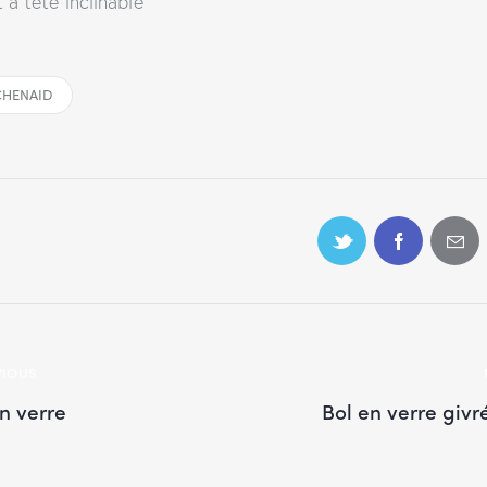
 à tête inclinable
CHENAID
VIOUS
n verre
Bol en verre givr