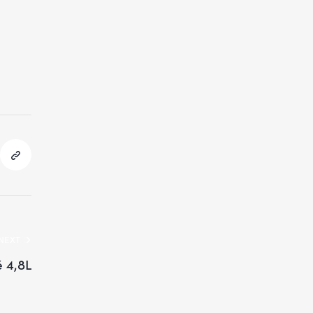
NEXT
é 4,8L