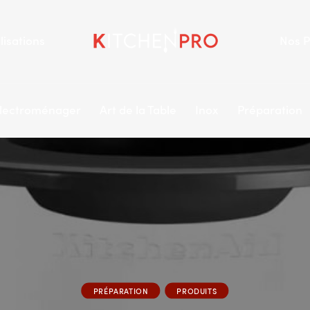
lisations
Nos P
lectroménager
Art de la Table
Inox
Préparation
PRÉPARATION
PRODUITS