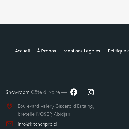
Accueil
À Propos
Mentions Légales
Politique 
Showroom
Côte d’Ivoire —
Boulevard Valery Giscard d’Estaing,
bretelle IVOSEP, Abidjan
info@kitchenpro.ci