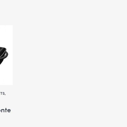
TS
,
onte