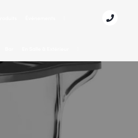
roduits
Événements
Bar
En Salle & Extérieur