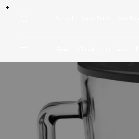
Accueil
Notre Entité
Nos Réa
Froid
Chaud
Ustensiles
É