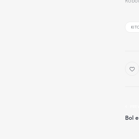
Robot
KIT
PRE
Bol e