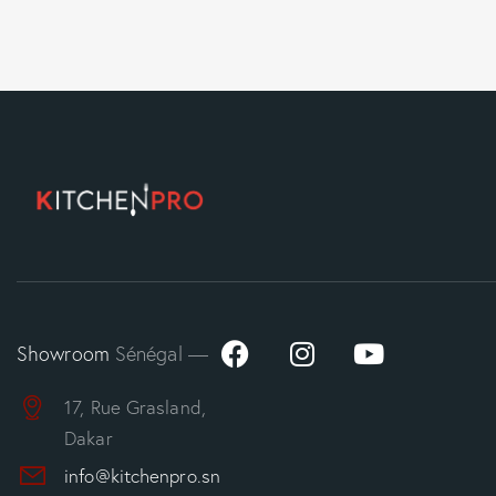
Showroom
Sénégal —
17, Rue Grasland,
Dakar
info@kitchenpro.sn