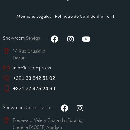
Mentions Légales
Politique de Confidentialité
Showroom
Sénégal —
17, Rue Grasland,
Dakar
info@kitchenpro.sn
+221 33 842 51 02
+221 77 475 24 69
Showroom
Côte d’Ivoire —
Boulevard Valery Giscard d’Estaing,
bretelle IVOSEP, Abidjan