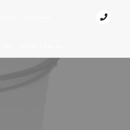
roduits
Événements
Bar
En Salle & Extérieur