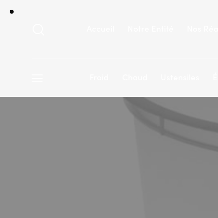
Accueil
Notre Entité
Nos Réa
Froid
Chaud
Ustensiles
É