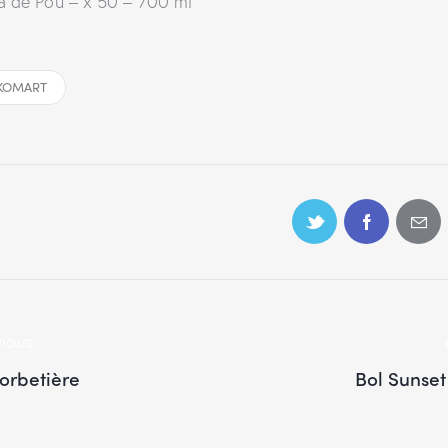
a de Pou – x 50 – 700 ml
IKOMART
VIOUS
Sorbetière
Bol Sunset