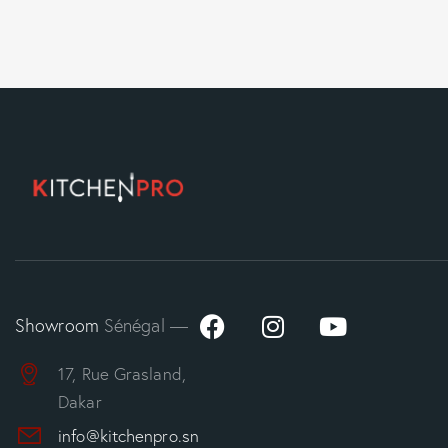
Showroom
Sénégal —
17, Rue Grasland,
Dakar
info@kitchenpro.sn