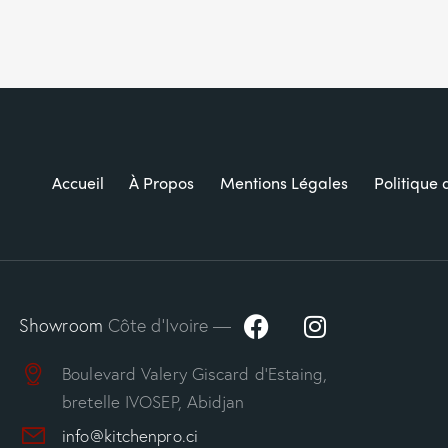
Accueil
À Propos
Mentions Légales
Politique 
Showroom
Côte d’Ivoire —
Boulevard Valery Giscard d’Estaing,
bretelle IVOSEP, Abidjan
info@kitchenpro.ci