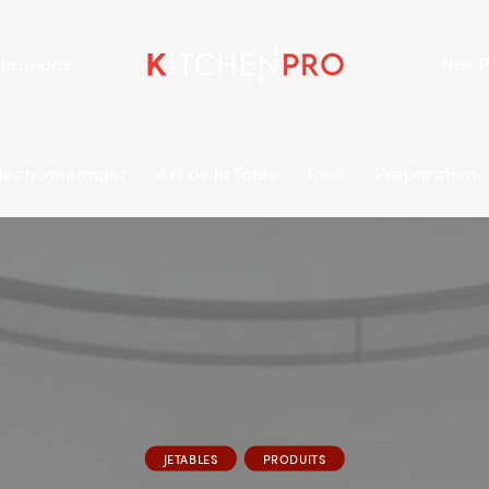
lisations
Nos P
lectroménager
Art de la Table
Inox
Préparation
JETABLES
PRODUITS