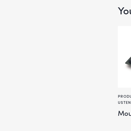
Yo
PRODU
USTEN
Mou