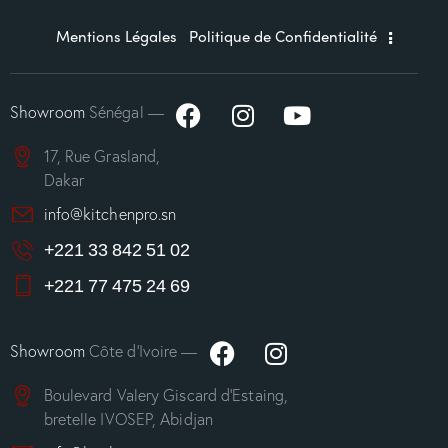
Mentions Légales
Politique de Confidentialité
Showroom
Sénégal —
17, Rue Grasland,
Dakar
info@kitchenpro.sn
+221 33 842 51 02
+221 77 475 24 69
Showroom
Côte d’Ivoire —
Boulevard Valery Giscard d’Estaing,
bretelle IVOSEP, Abidjan