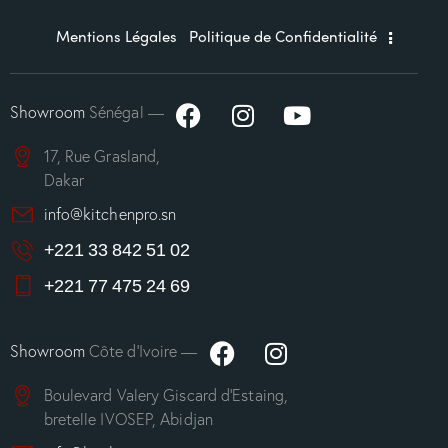
Mentions Légales
Politique de Confidentialité
Showroom
Sénégal —
17, Rue Grasland,
Dakar
info@kitchenpro.sn
+221 33 842 51 02
+221 77 475 24 69
Showroom
Côte d’Ivoire —
Boulevard Valery Giscard d’Estaing,
bretelle IVOSEP, Abidjan