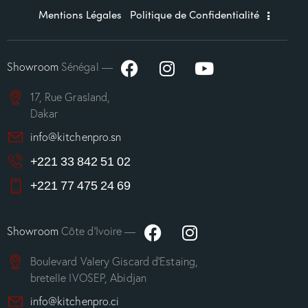
Mentions Légales
Politique de Confidentialité
Showroom
Sénégal —
17, Rue Grasland,
Dakar
info@kitchenpro.sn
+221 33 842 51 02
+221 77 475 24 69
Showroom
Côte d’Ivoire —
Boulevard Valery Giscard d’Estaing,
bretelle IVOSEP, Abidjan
info@kitchenpro.ci