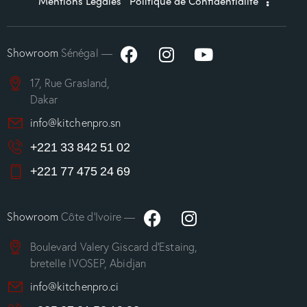
Mentions Légales
Politique de Confidentialité
Showroom
Sénégal —
17, Rue Grasland,
Dakar
info@kitchenpro.sn
+221 33 842 51 02
+221 77 475 24 69
Showroom
Côte d’Ivoire —
Boulevard Valery Giscard d’Estaing,
bretelle IVOSEP, Abidjan
info@kitchenpro.ci