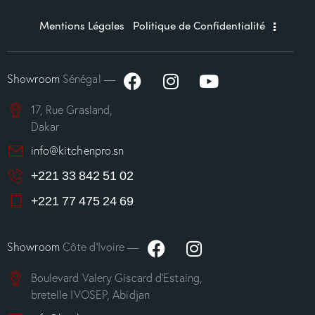
Mentions Légales
Politique de Confidentialité
Showroom
Sénégal —
17, Rue Grasland,
Dakar
info@kitchenpro.sn
+221 33 842 51 02
+221 77 475 24 69
Showroom
Côte d’Ivoire —
Boulevard Valery Giscard d’Estaing,
bretelle IVOSEP, Abidjan