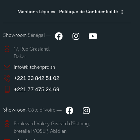
Mentions Légales
Politique de Confidentialité
Showroom
Sénégal —
17, Rue Grasland,
Dakar
info@kitchenpro.sn
+221 33 842 51 02
+221 77 475 24 69
Showroom
Côte d’Ivoire —
Boulevard Valery Giscard d’Estaing,
bretelle IVOSEP, Abidjan