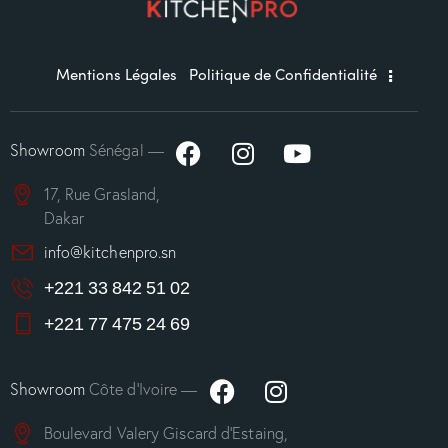
Mentions Légales
Politique de Confidentialité
Showroom
Sénégal —
17, Rue Grasland,
Dakar
info@kitchenpro.sn
+221 33 842 51 02
+221 77 475 24 69
Showroom
Côte d’Ivoire —
Boulevard Valery Giscard d’Estaing,