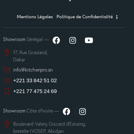
Mentions Légales
Politique de Confidentialité
Showroom
Sénégal —
17, Rue Grasland,
Dakar
info@kitchenpro.sn
+221 33 842 51 02
+221 77 475 24 69
Showroom
Côte d’Ivoire —
Boulevard Valery Giscard d’Estaing,
bretelle IVOSEP, Abidjan