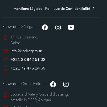
Mentions Légales
Politique de Confidentialité
Showroom
Sénégal —
17, Rue Grasland,
Dakar
info@kitchenpro.sn
+221 33 842 51 02
+221 77 475 24 69
Showroom
Côte d’Ivoire —
Boulevard Valery Giscard d’Estaing,
bretelle IVOSEP, Abidjan