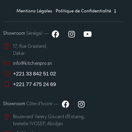
Mentions Légales
Politique de Confidentialité
Showroom
Sénégal —
17, Rue Grasland,
Dakar
info@kitchenpro.sn
+221 33 842 51 02
+221 77 475 24 69
Showroom
Côte d’Ivoire —
Boulevard Valery Giscard d’Estaing,
bretelle IVOSEP, Abidjan