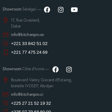
Showroom
Sénégal —
17, Rue Grasland,
Dakar
info@kitchenpro.sn
+221 33 842 51 02
+221 77 475 24 69
Showroom
Côte d’Ivoire —
Boulevard Valery Giscard d’Estaing,
bretelle IVOSEP, Abidjan
info@kitchenpro.ci
+225 27 21 52 19 32