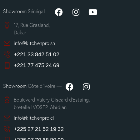
Showroom
Sénégal —
17, Rue Grasland,
Dakar
info@kitchenpro.sn
+221 33 842 51 02
+221 77 475 24 69
Showroom
Côte d’Ivoire —
Boulevard Valery Giscard d’Estaing,
bretelle IVOSEP, Abidjan
info@kitchenpro.ci
+225 27 21 52 19 32