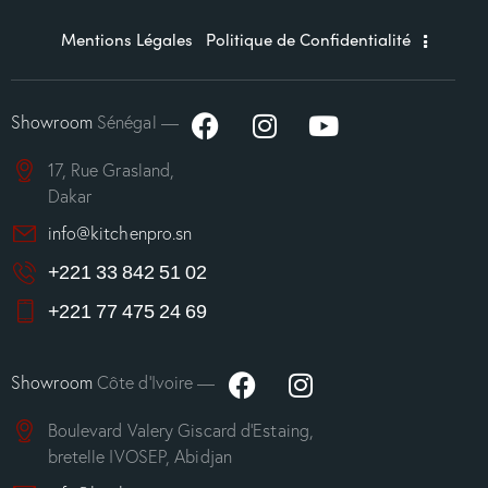
Mentions Légales
Politique de Confidentialité
Showroom
Sénégal —
17, Rue Grasland,
Dakar
info@kitchenpro.sn
+221 33 842 51 02
+221 77 475 24 69
Showroom
Côte d’Ivoire —
Boulevard Valery Giscard d’Estaing,
bretelle IVOSEP, Abidjan