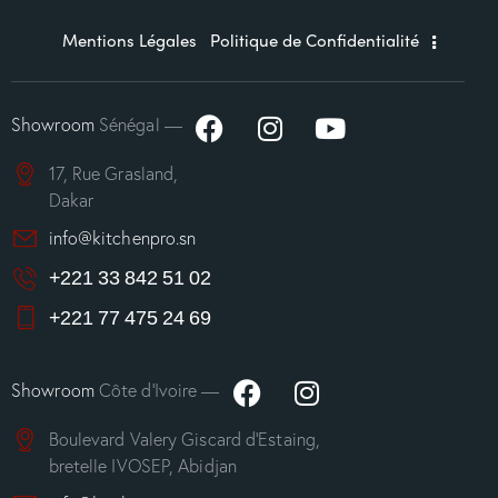
Mentions Légales
Politique de Confidentialité
Showroom
Sénégal —
17, Rue Grasland,
Dakar
info@kitchenpro.sn
+221 33 842 51 02
+221 77 475 24 69
Showroom
Côte d’Ivoire —
Boulevard Valery Giscard d’Estaing,
bretelle IVOSEP, Abidjan