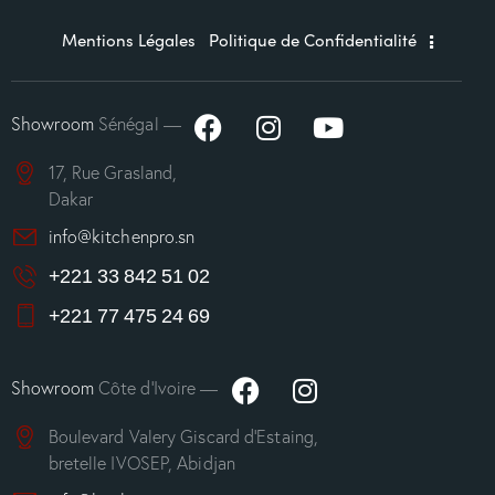
Mentions Légales
Politique de Confidentialité
Showroom
Sénégal —
17, Rue Grasland,
Dakar
info@kitchenpro.sn
+221 33 842 51 02
+221 77 475 24 69
Showroom
Côte d’Ivoire —
Boulevard Valery Giscard d’Estaing,
bretelle IVOSEP, Abidjan