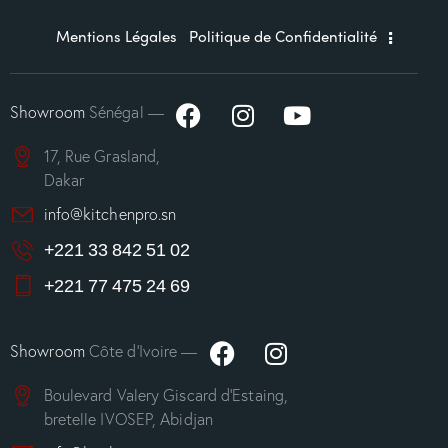
Mentions Légales
Politique de Confidentialité
Showroom
Sénégal —
17, Rue Grasland,
Dakar
info@kitchenpro.sn
+221 33 842 51 02
+221 77 475 24 69
Showroom
Côte d’Ivoire —
Boulevard Valery Giscard d’Estaing,
bretelle IVOSEP, Abidjan