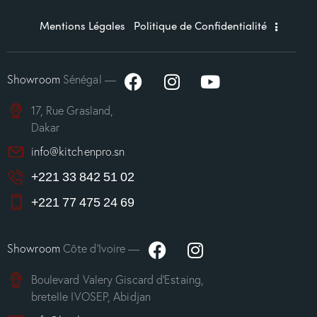
Mentions Légales
Politique de Confidentialité
Showroom
Sénégal —
17, Rue Grasland,
Dakar
info@kitchenpro.sn
+221 33 842 51 02
+221 77 475 24 69
Showroom
Côte d’Ivoire —
Boulevard Valery Giscard d’Estaing,
bretelle IVOSEP, Abidjan