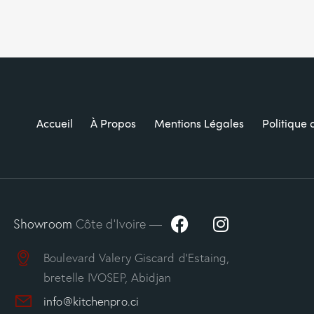
Accueil
À Propos
Mentions Légales
Politique 
Showroom
Côte d’Ivoire —
Boulevard Valery Giscard d’Estaing,
bretelle IVOSEP, Abidjan
info@kitchenpro.ci