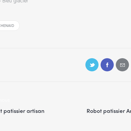
– Bleu glacier
CHENAID
VIOUS
 patissier artisan
Robot patissier A