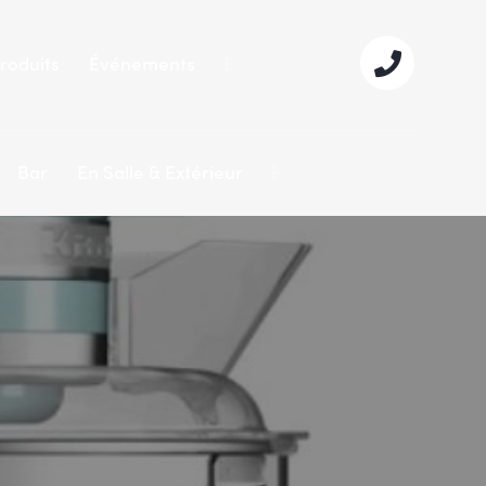
roduits
Événements
Bar
En Salle & Extérieur