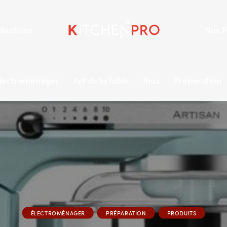
lisations
Nos P
lectroménager
Art de la Table
Inox
Préparation
ÉLECTROMÉNAGER
PRÉPARATION
PRODUITS