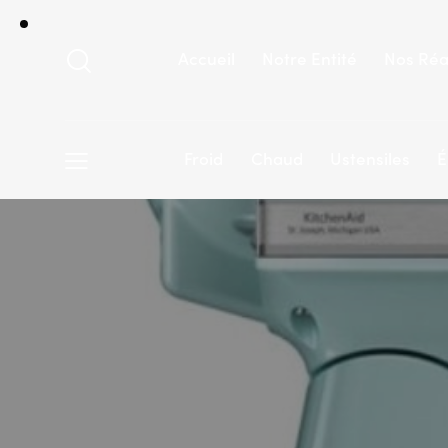
Accueil
Notre Entité
Nos Réa
Froid
Chaud
Ustensiles
É