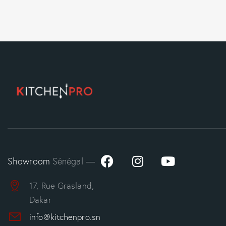
Showroom
Sénégal —
17, Rue Grasland,
Dakar
info@kitchenpro.sn