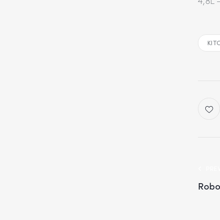
4,8L 
KIT
PRE
Robot