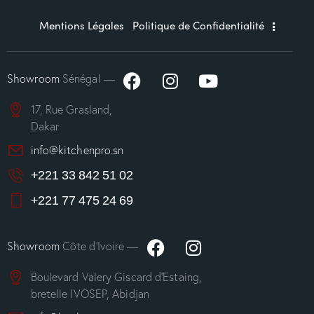
Mentions Légales
Politique de Confidentialité
Showroom
Sénégal —
17, Rue Grasland,
Dakar
info@kitchenpro.sn
+221 33 842 51 02
+221 77 475 24 69
Showroom
Côte d’Ivoire —
Boulevard Valery Giscard d’Estaing,
bretelle IVOSEP, Abidjan