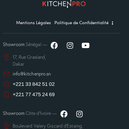
Mentions Légales
Politique de Confidentialité
Showroom
Sénégal —
17, Rue Grasland,
Dakar
info@kitchenpro.sn
+221 33 842 51 02
+221 77 475 24 69
Showroom
Côte d’Ivoire —
Boulevard Valery Giscard d’Estaing,