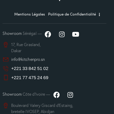
Mentions Légales
Politique de Confidentialité
Showroom
Sénégal —
17, Rue Grasland,
Dakar
info@kitchenpro.sn
+221 33 842 51 02
+221 77 475 24 69
Showroom
Côte d’Ivoire —
Boulevard Valery Giscard d’Estaing,
bretelle IVOSEP, Abidjan