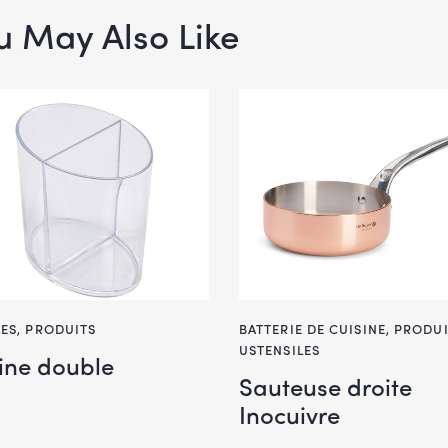
u May Also Like
LES
,
PRODUITS
BATTERIE DE CUISINE
,
PRODUI
USTENSILES
rine double
Sauteuse droite
Inocuivre