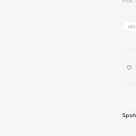
Inox 
LAC
PRE
Spat