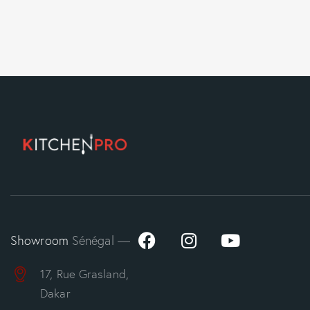
Showroom
Sénégal —
17, Rue Grasland,
Dakar