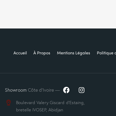
Accueil
À Propos
Mentions Légales
Politique 
Showroom
Côte d’Ivoire —
Boulevard Valery Giscard d’Estaing,
bretelle IVOSEP, Abidjan