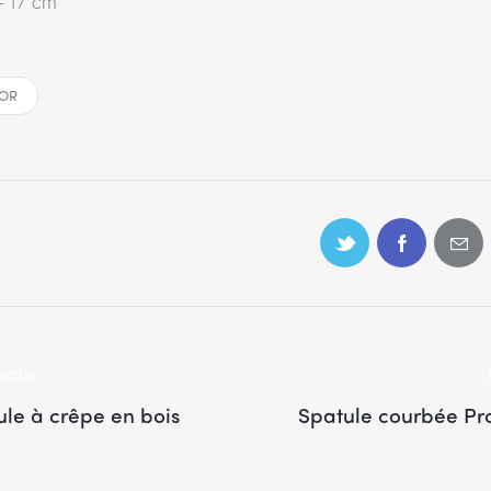
– 17 cm
OR
VIOUS
ule à crêpe en bois
Spatule courbée Pro