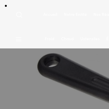
Accueil
Notre Entité
Nos Réa
Froid
Chaud
Ustensiles
É