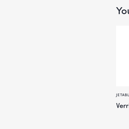
Yo
JETAB
Ver