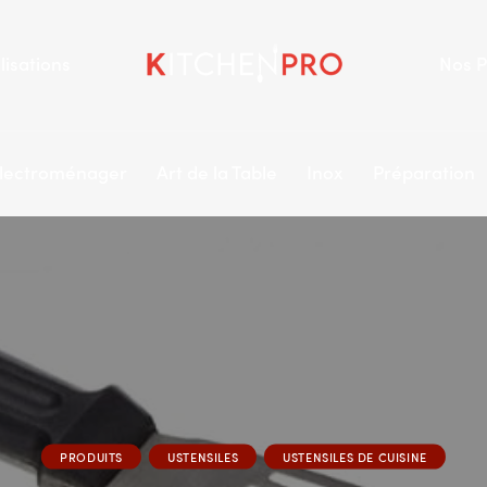
lisations
Nos P
lectroménager
Art de la Table
Inox
Préparation
PRODUITS
USTENSILES
USTENSILES DE CUISINE