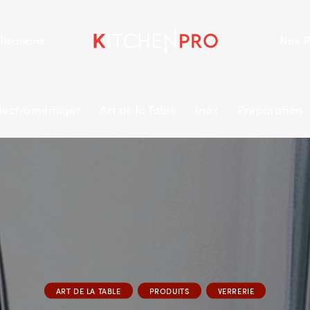
lisations
Nos P
lectroménager
Art de la Table
Inox
Préparation
ART DE LA TABLE
PRODUITS
VERRERIE