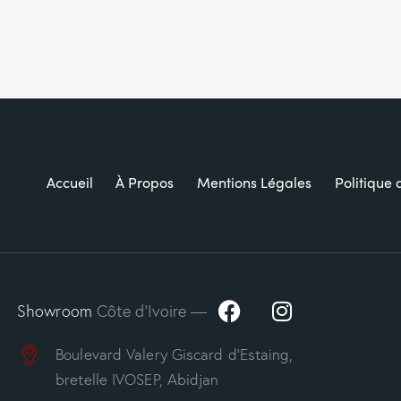
Accueil
À Propos
Mentions Légales
Politique 
Showroom
Côte d’Ivoire —
Boulevard Valery Giscard d’Estaing,
bretelle IVOSEP, Abidjan