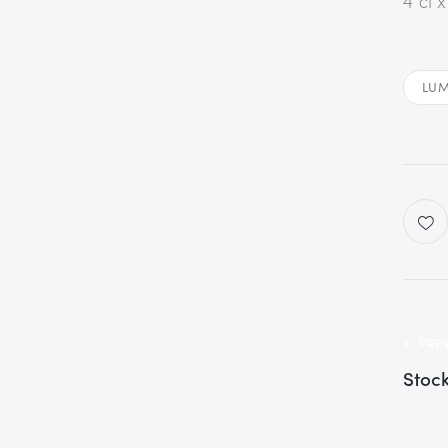
4 cl x
LUM
PRE
Stoc