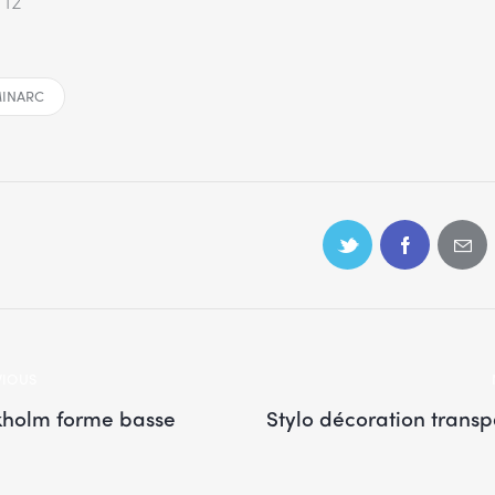
 12
INARC
VIOUS
kholm forme basse
Stylo décoration transp