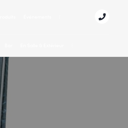
roduits
Événements
Bar
En Salle & Extérieur