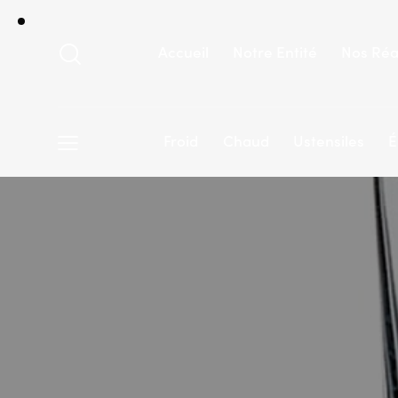
Accueil
Notre Entité
Nos Réa
Froid
Chaud
Ustensiles
É