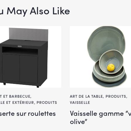
u May Also Like
T ET BARBECUE
,
ART DE LA TABLE
,
PRODUITS
,
LLE ET EXTÉRIEUR
,
PRODUITS
VAISSELLE
erte sur roulettes
Vaisselle gamme “v
olive”