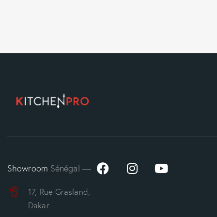
Showroom
Sénégal —
17, Rue Grasland,
Dakar