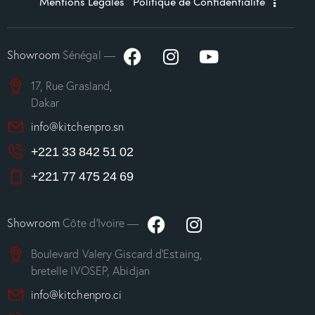
Mentions Légales
Politique de Confidentialité
Showroom
Sénégal —
17, Rue Grasland,
Dakar
info@kitchenpro.sn
+221 33 842 51 02
+221 77 475 24 69
Showroom
Côte d’Ivoire —
Boulevard Valery Giscard d’Estaing,
bretelle IVOSEP, Abidjan
info@kitchenpro.ci