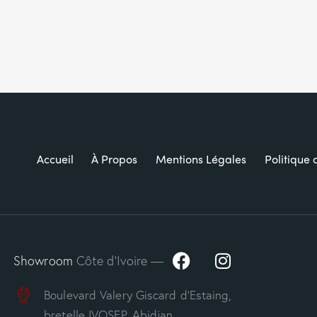
Accueil
À Propos
Mentions Légales
Politique 
Showroom
Côte d’Ivoire —
Boulevard Valery Giscard d’Estaing,
bretelle IVOSEP, Abidjan