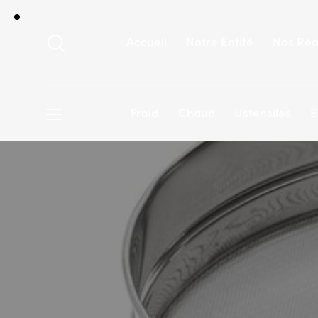
Accueil
Notre Entité
Nos Réa
Froid
Chaud
Ustensiles
É