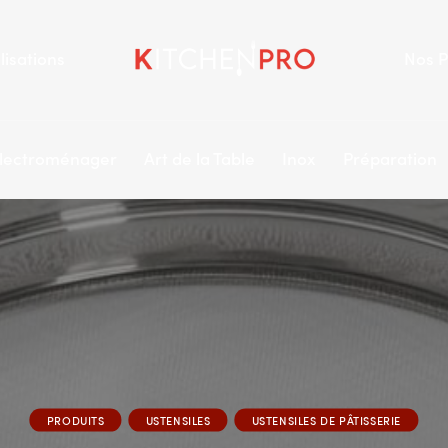
lisations
Nos P
lectroménager
Art de la Table
Inox
Préparation
PRODUITS
USTENSILES
USTENSILES DE PÂTISSERIE