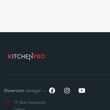
Showroom
Sénégal —
17, Rue Grasland,
Dakar