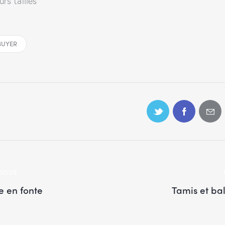
urs tailles
BUYER
VIOUS
e en fonte
Tamis et ba