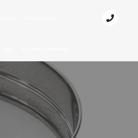
roduits
Événements
Bar
En Salle & Extérieur