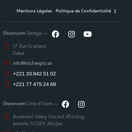
Mentions Légales
Politique de Confidentialité
Showroom
Sénégal —
17, Rue Grasland,
Dakar
info@kitchenpro.sn
+221 33 842 51 02
+221 77 475 24 69
Showroom
Côte d’Ivoire —
Boulevard Valery Giscard d’Estaing,
bretelle IVOSEP, Abidjan