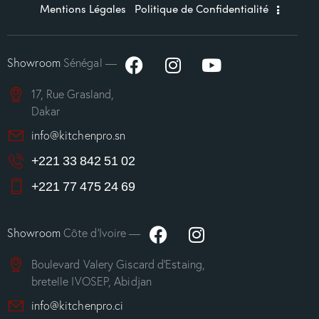
Mentions Légales
Politique de Confidentialité
Showroom
Sénégal —
17, Rue Grasland,
Dakar
info@kitchenpro.sn
+221 33 842 51 02
+221 77 475 24 69
Showroom
Côte d’Ivoire —
Boulevard Valery Giscard d’Estaing,
bretelle IVOSEP, Abidjan
info@kitchenpro.ci