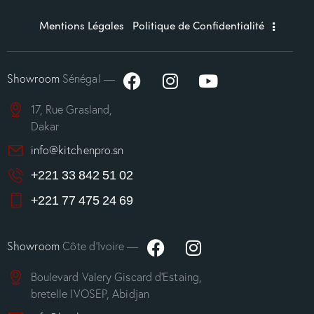
Mentions Légales
Politique de Confidentialité
Showroom
Sénégal —
17, Rue Grasland,
Dakar
info@kitchenpro.sn
+221 33 842 51 02
+221 77 475 24 69
Showroom
Côte d’Ivoire —
Boulevard Valery Giscard d’Estaing,
bretelle IVOSEP, Abidjan