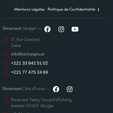
Mentions Légales
Politique de Confidentialité
Showroom
Sénégal —
17, Rue Grasland,
Dakar
info@kitchenpro.sn
+221 33 842 51 02
+221 77 475 24 69
Showroom
Côte d’Ivoire —
Boulevard Valery Giscard d’Estaing,
bretelle IVOSEP, Abidjan