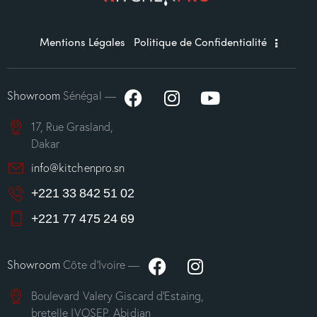
Mentions Légales
Politique de Confidentialité
Showroom
Sénégal —
17, Rue Grasland,
Dakar
info@kitchenpro.sn
+221 33 842 51 02
+221 77 475 24 69
Showroom
Côte d’Ivoire —
Boulevard Valery Giscard d’Estaing,
bretelle IVOSEP, Abidjan