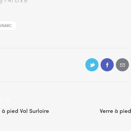
y – 41 cl x 6
INARC
VIOUS
 à pied Val Surloire
Verre à pied