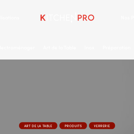
lisations
Nos P
lectroménager
Art de la Table
Inox
Préparation
ART DE LA TABLE
PRODUITS
VERRERIE