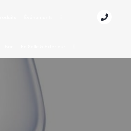
roduits
Événements
Bar
En Salle & Extérieur