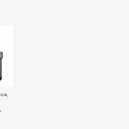
ION
,
r