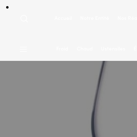
Accueil
Notre Entité
Nos Réa
Froid
Chaud
Ustensiles
É