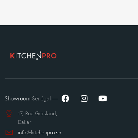
Showroom
Sénégal —
17, Rue Grasland,
Dakar
info@kitchenpro.sn