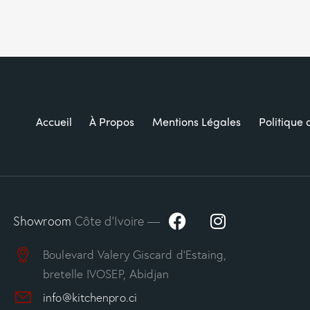
Accueil
À Propos
Mentions Légales
Politique 
Showroom
Côte d’Ivoire —
Boulevard Valery Giscard d’Estaing,
bretelle IVOSEP, Abidjan
info@kitchenpro.ci