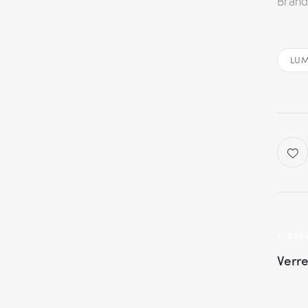
Brand
LUM
PRE
Verre