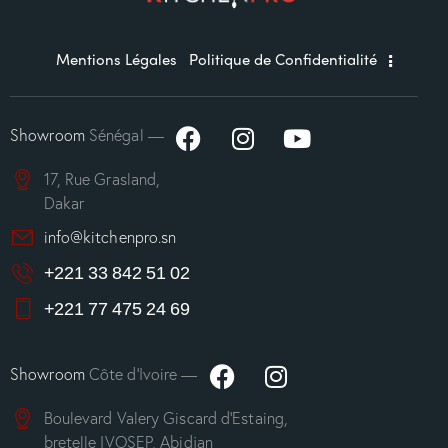
Mentions Légales
Politique de Confidentialité
Showroom
Sénégal —
17, Rue Grasland,
Dakar
info@kitchenpro.sn
+221 33 842 51 02
+221 77 475 24 69
Showroom
Côte d’Ivoire —
Boulevard Valery Giscard d’Estaing,
bretelle IVOSEP, Abidjan