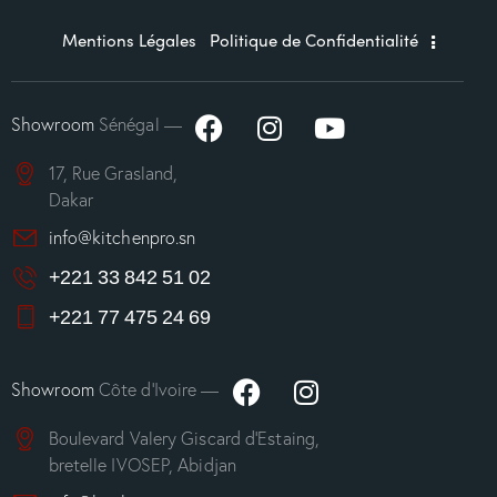
Mentions Légales
Politique de Confidentialité
Showroom
Sénégal —
17, Rue Grasland,
Dakar
info@kitchenpro.sn
+221 33 842 51 02
+221 77 475 24 69
Showroom
Côte d’Ivoire —
Boulevard Valery Giscard d’Estaing,
bretelle IVOSEP, Abidjan