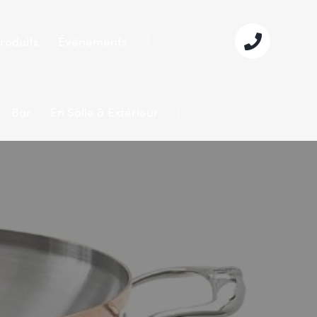
roduits
Événements
Bar
En Salle & Extérieur