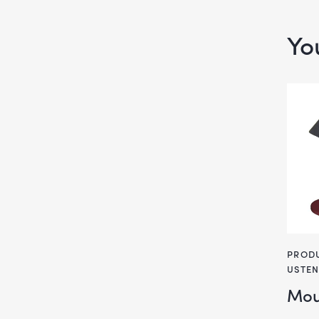
Yo
PRODU
USTEN
Moul