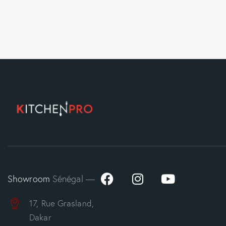
Showroom
Sénégal —
17, Rue Grasland,
Dakar