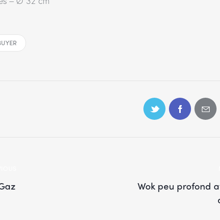
es – Ø 32 cm
BUYER
VIOUS
Gaz
Wok peu profond a