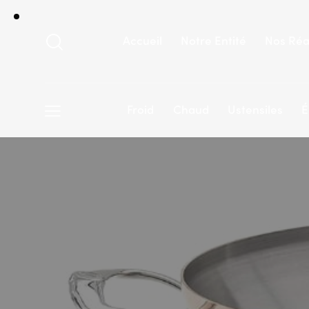
Accueil
Notre Entité
Nos Réa
Froid
Chaud
Ustensiles
É