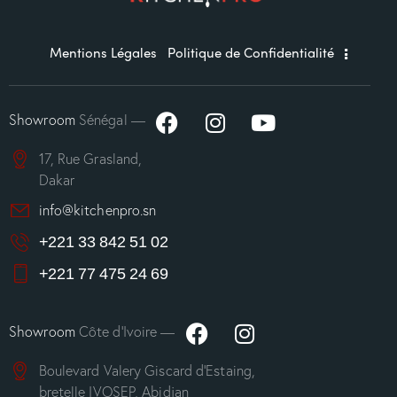
Mentions Légales
Politique de Confidentialité
Showroom
Sénégal —
17, Rue Grasland,
Dakar
info@kitchenpro.sn
+221 33 842 51 02
+221 77 475 24 69
Showroom
Côte d’Ivoire —
Boulevard Valery Giscard d’Estaing,
bretelle IVOSEP, Abidjan